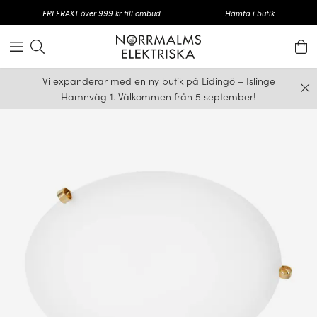
FRI FRAKT över 999 kr till ombud
Hämta i butik
Vi expanderar med en ny butik på Lidingö – Islinge
Hamnväg 1. Välkommen från 5 september!