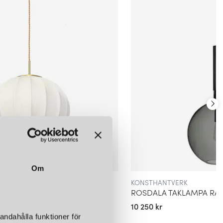
. Konsthantverks lampor representerar en sammansmältning av konst
LÄGG I
LÄGG I
LÄGG I
e bär på en berättelse och en unik karaktär.
VARUKORGEN
VARUKORGEN
VARUKORGEN
OR
nde sortiment återfinns några av deras mest eftertraktade
om utgörs av 3 eller fem trattar likt megafoner i råmässing. Med
 lampan ett perfekt blickfång ovanför matbordet eller köksön.
Om
KONSTHANTVERK
AKLAMPA SLIPAD MÄSSING
om ett litet konstverk med levande och härlig form signerad Sabina
10 250 kr
 rå mässing vackra glober i opalglas skapar skapar både en
andahålla funktioner för
fär som samtidigt ger en touch av stil till rummet.