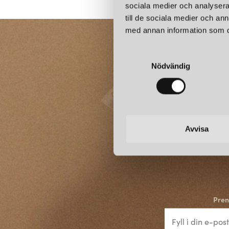
sociala medier och analysera 
till de sociala medier och a
med annan information som du 
S
Nödvändig
a
m
t
y
c
k
Avvisa
e
s
v
a
l
Pren