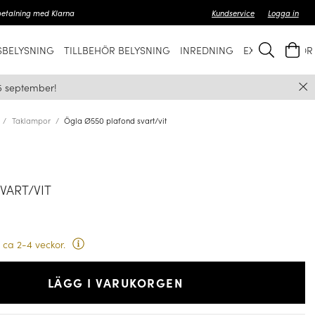
betalning med Klarna
Kundservice
Logga in
BELYSNING
TILLBEHÖR BELYSNING
INREDNING
EXKLUSIVT FÖ
5 september!
Taklampor
Ögla Ø550 plafond svart/vit
VART/VIT
 ca 2-4 veckor.
LÄGG I VARUKORGEN