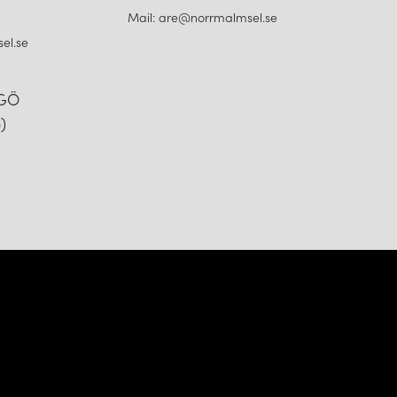
Mail: are@norrmalmsel.se
el.se
NGÖ
)