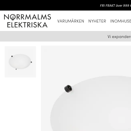
FRI FRAKT över 999 k
VARUMÄRKEN
NYHETER
INOMHUSB
Vi expander