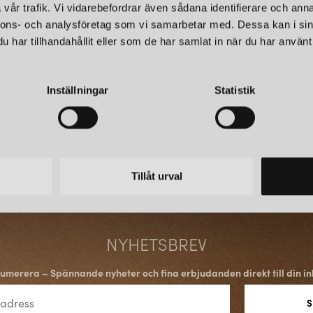
vår trafik. Vi vidarebefordrar även sådana identifierare och anna
nnons- och analysföretag som vi samarbetar med. Dessa kan i sin
DK GOLVLAMPA
har tillhandahållit eller som de har samlat in när du har använt 
DK Golvlampa
är en lampserie
genom sitt droppformade glas.
Inställningar
Statistik
sticker ut från mängden och blir e
Konsthantverk fortsätter att i
favorit bland dem som söker funk
skönhet i sina lampor.
Tillåt urval
NYHETSBREV
umerera – Spännande nyheter och fina erbjudanden direkt till din in