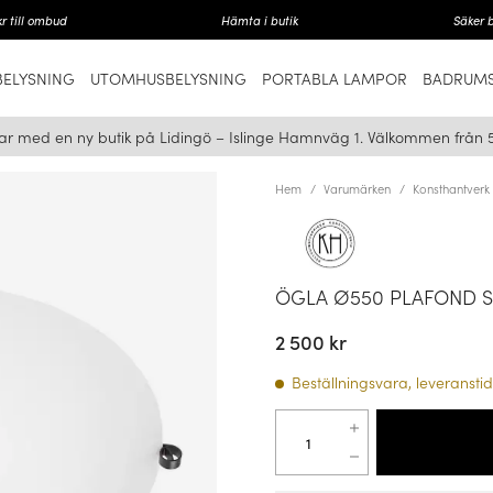
r till ombud
Hämta i butik
Säker 
ELYSNING
UTOMHUSBELYSNING
PORTABLA LAMPOR
BADRUMS
ar med en ny butik på Lidingö – Islinge Hamnväg 1. Välkommen från 
Hem
Varumärken
Konsthantverk
ÖGLA Ø550 PLAFOND S
2 500 kr
Beställningsvara, leveranstid