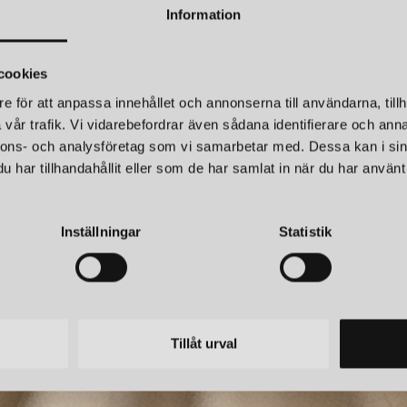
Information
DK GOLVLAMPA
cookies
DK Golvlampa
är en lampserie
e för att anpassa innehållet och annonserna till användarna, tillh
genom sitt droppformade glas.
sticker ut från mängden och blir e
vår trafik. Vi vidarebefordrar även sådana identifierare och anna
nnons- och analysföretag som vi samarbetar med. Dessa kan i sin
har tillhandahållit eller som de har samlat in när du har använt 
Konsthantverk fortsätter att i
favorit bland dem som söker funk
HANTVERK
KONSTHANTVERK
LASSIC TAKLAMPA SLIPAD MÄSSING
skönhet i sina lampor.
Inställningar
Statistik
r
10 250 kr
Tillåt urval