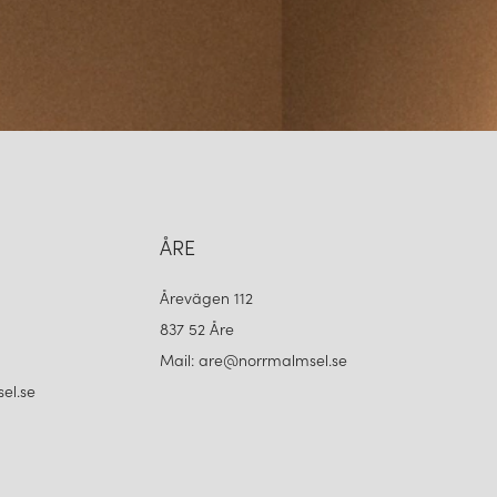
ÅRE
Årevägen 112
837 52 Åre
Mail: are@norrmalmsel.se
el.se