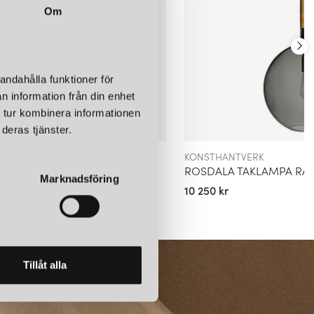
Om
 tillverkad i råmässing och opalglas som ger en mjuk ljusspridning
andahålla funktioner för
 Gedigna materialval och ett fantastiskt hantverk gör att lampan
tt riktigt blickfång till ditt hem.
n information från din enhet
 tur kombinera informationen
deras tjänster.
mponera med sina skapande belysningslösningar och förblir en
tionalitet, högkvalitativ, industriell, gedigen och konstnärlig
KONSTHANTVERK
ROSDALA TAKLAMPA RÅJÄRN/RÖKFÄRGAT GLAS
Marknadsföring
10 250 kr
Tillåt alla