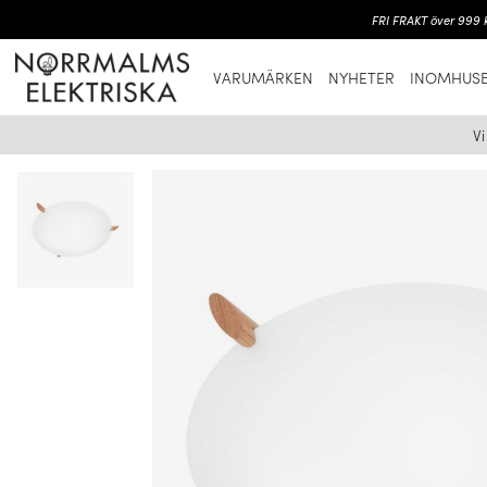
FRI FRAKT över 999 k
VARUMÄRKEN
NYHETER
INOMHUSB
V