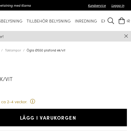
betalning med Klarna
Kundservice
Logga in
BELYSNING
TILLBEHÖR BELYSNING
INREDNING
EXKLUSIVT FÖ
r!
Taklampor
Ögla Ø550 plafond ek/vit
K/VIT
 ca 2-4 veckor.
LÄGG I VARUKORGEN