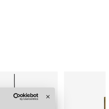
. Konsthantverks lampor representerar en sammansmältning av konst
LÄGG I
LÄGG I
LÄGG I
e bär på en berättelse och en unik karaktär.
VARUKORGEN
VARUKORGEN
VARUKORGEN
OR
nde sortiment återfinns några av deras mest eftertraktade
om utgörs av 3 eller fem trattar likt megafoner i råmässing. Med
 lampan ett perfekt blickfång ovanför matbordet eller köksön.
om ett litet konstverk med levande och härlig form signerad Sabina
 rå mässing vackra glober i opalglas skapar skapar både en
fär som samtidigt ger en touch av stil till rummet.