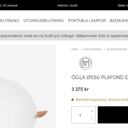
r till ombud
Hämta i butik
Säker 
ELYSNING
UTOMHUSBELYSNING
PORTABLA LAMPOR
BADRUMS
i expanderar med en ny butik på Lidingö. Välkommen från 5 septembe
Hem
Varumärken
Konsthantverk
ÖGLA Ø550 PLAFOND E
3 375 kr
Beställningsvara, leveranstid