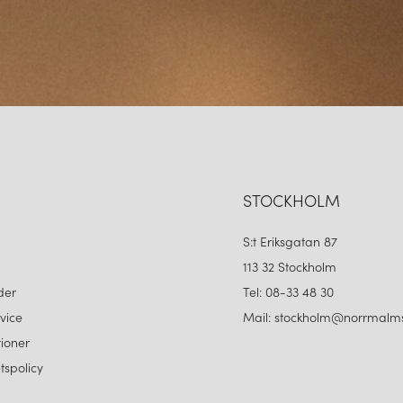
STOCKHOLM
S:t Eriksgatan 87
113 32 Stockholm
der
Tel: 08-33 48 30
vice
Mail: stockholm@norrmalms
ioner
etspolicy