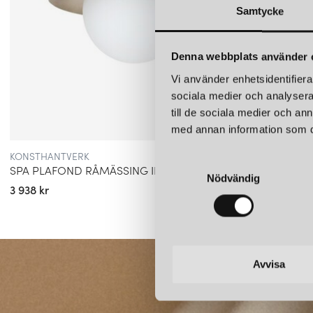
Samtycke
Denna webbplats använder 
Vi använder enhetsidentifierar
sociala medier och analysera 
till de sociala medier och a
med annan information som du 
KONSTHANTVERK
KONST
S
SPA PLAFOND RÅMÄSSING IP44
UNO C
Nödvändig
a
3 938 kr
5 500 k
m
t
y
c
k
Avvisa
e
s
v