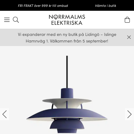
FRI FRAKT över 999 kr till ombud
Hämta i butik
Vi expanderar med en ny butik på Lidingö – Islinge
Hamnväg 1. Välkommen från 5 september!