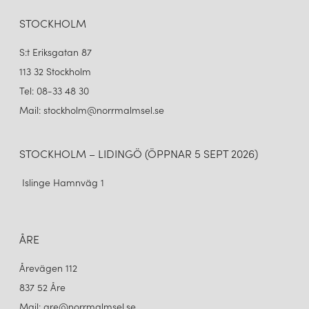
PH 5 Ø300 TAKLAMPA HUES OF ORANGE
PH 5 Ø300 TAKLAMPA HUES OF BLUE
8 345 kr
8 345 kr
STOCKHOLM
LÄGG I VARUKORGEN
LÄGG I VARUKORGEN
S:t Eriksgatan 87
113 32 Stockholm
Tel: 08-33 48 30
Mail: stockholm@norrmalmsel.se
STOCKHOLM – LIDINGÖ (ÖPPNAR 5 SEPT 2026)
Islinge Hamnväg 1
LOUIS POULSEN
LOUIS POULSEN
PH 5 Ø300 TAKLAMPA HUES OF GREEN
PH 5 Ø300 TAKLAMPA HUES OF RED
ÅRE
8 345 kr
8 345 kr
Årevägen 112
LÄGG I VARUKORGEN
LÄGG I VARUKORGEN
837 52 Åre
Mail: are@norrmalmsel.se