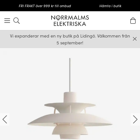
FRI FRAKT över 999 kr till ombud
Hämta i butik
Vi expanderar med en ny butik på Lidingö. Välkommen från
5 september!