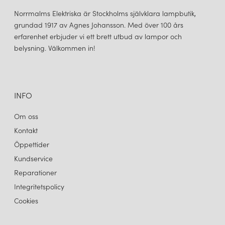
åtagit sig att producera kvalitetsprodukter som är både
Norrmalms Elektriska är Stockholms självklara lampbutik,
funktionella och vackra, och att minska dess påverkan på miljön.
grundad 1917 av Agnes Johansson. Med över 100 års
erfarenhet erbjuder vi ett brett utbud av lampor och
belysning. Välkommen in!
LOUIS POULSEN
LOUIS POULSEN
PH 5 Ø300 TAKLAMPA BRASS
PH 5 Ø300 TAKLAMPA COPPER
11 245 kr
11 245 kr
LÄGG I VARUKORGEN
LÄGG I VARUKORGEN
INFO
Om oss
Kontakt
Öppettider
Kundservice
Reparationer
Integritetspolicy
Cookies
LOUIS POULSEN
LOUIS POULSEN