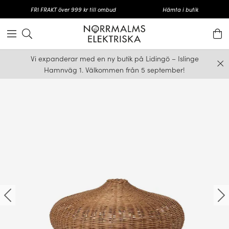
FRI FRAKT över 999 kr till ombud
Hämta i butik
Vi expanderar med en ny butik på Lidingö – Islinge
Hamnväg 1. Välkommen från 5 september!