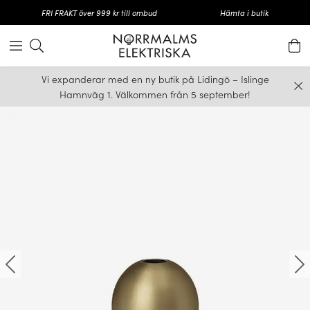
FRI FRAKT över 999 kr till ombud
Hämta i butik
Vi expanderar med en ny butik på Lidingö – Islinge
Hamnväg 1. Välkommen från 5 september!