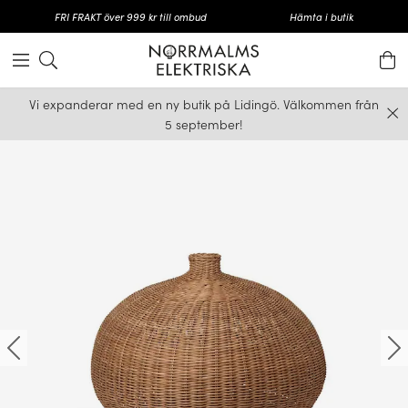
FRI FRAKT över 999 kr till ombud
Hämta i butik
Vi expanderar med en ny butik på Lidingö. Välkommen från
5 september!