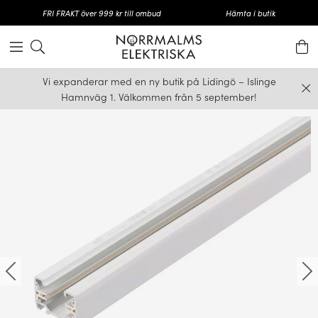
FRI FRAKT över 999 kr till ombud
Hämta i butik
Vi expanderar med en ny butik på Lidingö – Islinge
Hamnväg 1. Välkommen från 5 september!